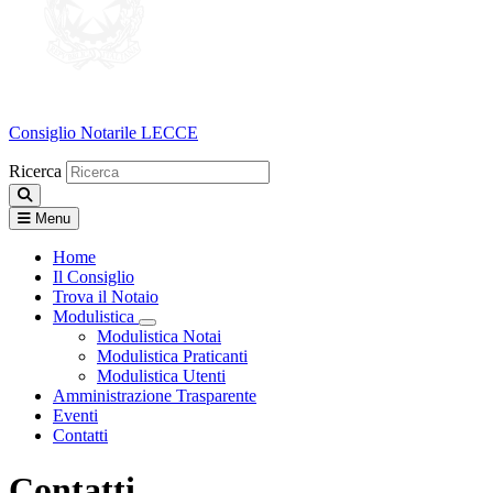
Consiglio Notarile
LECCE
Ricerca
Menu
Home
Il Consiglio
Trova il Notaio
Modulistica
Visualizza menù di secondo livello
Modulistica Notai
Modulistica Praticanti
Modulistica Utenti
Amministrazione Trasparente
Eventi
Contatti
Contatti