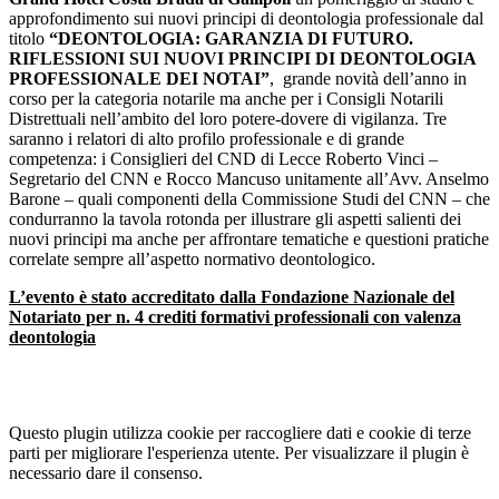
approfondimento sui nuovi principi di deontologia professionale dal
titolo
“
DEONTOLOGIA: GARANZIA DI FUTURO.
RIFLESSIONI SUI NUOVI PRINCIPI DI DEONTOLOGIA
PROFESSIONALE DEI NOTAI”
, grande novità dell’anno in
corso per la categoria notarile ma anche per i Consigli Notarili
Distrettuali nell’ambito del loro potere-dovere di vigilanza. Tre
saranno i relatori di alto profilo professionale e di grande
competenza: i Consiglieri del CND di Lecce Roberto Vinci –
Segretario del CNN e Rocco Mancuso unitamente all’Avv. Anselmo
Barone – quali componenti della Commissione Studi del CNN – che
condurranno la tavola rotonda per illustrare gli aspetti salienti dei
nuovi principi ma anche per affrontare tematiche e questioni pratiche
correlate sempre all’aspetto normativo deontologico.
L’evento è stato accreditato dalla Fondazione Nazionale del
Notariato per n. 4 crediti formativi professionali con valenza
deontologia
Questo plugin utilizza cookie per raccogliere dati e cookie di terze
parti per migliorare l'esperienza utente. Per visualizzare il plugin è
necessario dare il consenso.