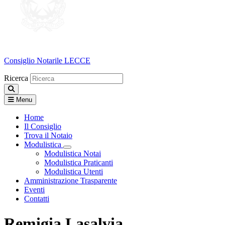
Consiglio Notarile
LECCE
Ricerca
Menu
Home
Il Consiglio
Trova il Notaio
Modulistica
Visualizza menù di secondo livello
Modulistica Notai
Modulistica Praticanti
Modulistica Utenti
Amministrazione Trasparente
Eventi
Contatti
Remigia Lasalvia