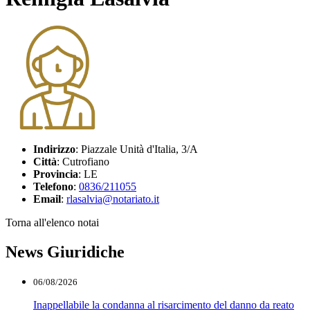
Indirizzo
: Piazzale Unità d'Italia, 3/A
Città
: Cutrofiano
Provincia
: LE
Telefono
:
0836/211055
Email
:
rlasalvia@notariato.it
Torna all'elenco notai
News Giuridiche
06/08/2026
Inappellabile la condanna al risarcimento del danno da reato