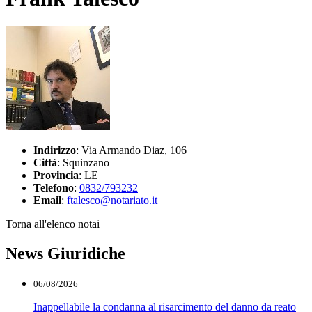
Indirizzo
: Via Armando Diaz, 106
Città
: Squinzano
Provincia
: LE
Telefono
:
0832/793232
Email
:
ftalesco@notariato.it
Torna all'elenco notai
News Giuridiche
06/08/2026
Inappellabile la condanna al risarcimento del danno da reato