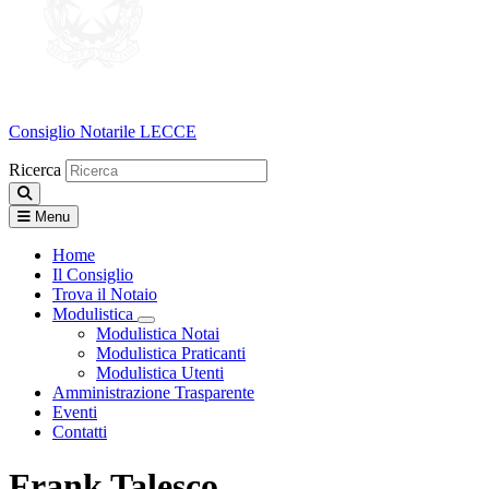
Consiglio Notarile
LECCE
Ricerca
Menu
Home
Il Consiglio
Trova il Notaio
Modulistica
Visualizza menù di secondo livello
Modulistica Notai
Modulistica Praticanti
Modulistica Utenti
Amministrazione Trasparente
Eventi
Contatti
Frank Talesco